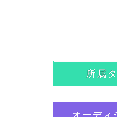
所属
オーディ