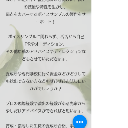
の技能や特性を生かし、
弱点をカバーするボイスサンプルの製作をサ
ーポート！
ボイスサンプルに関わらず、活舌から自己
PRやオーディション、
その他原稿のアドバイスやディレクションな
どもさせていただきます。
養成所や専門学校に行く資金などがどうして
も捻出できない方などもぜひぜひお試しにい
かがでしょうか？
プロの現場経験や演出の経験がある先輩から
少しだけアドバイスができればと思います。
育成・指導した生徒の養成所合格、事務所合