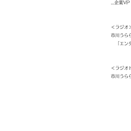
​...企業
＜ラジオ
市川うら
「エンタ
＜ラジオ
市川うら
「ヤクザ
「あす
​ 「H
「ここ
「妖