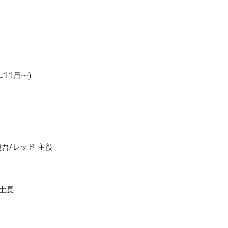
年11月～
)
/レッド 主役
士長