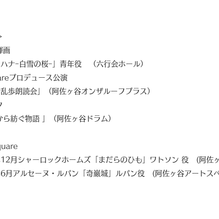
＞
輝画
ハナｰ白雪の桜ｰ」青年役 （六行会ホール）
uareプロデュース公演
乱歩朗読会」（阿佐ヶ谷オンザルーフプラス）
ク
ら紡ぐ物語
」（阿佐ヶ谷ドラム）
uare
年12月シャーロックホームズ「まだらのひも」ワトソン 役
(
阿佐
年6月アルセーヌ・ルパン「奇巌城」ルパン役
(
阿佐ヶ谷アートスペ