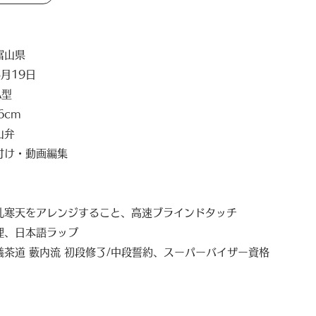
富山県
月19日
A型
6cm
山弁
付け・動画編集
乳寒天をアレンジすること、高速ブラインドタッチ
理、日本語ラップ
儀茶道 藪内流 初段修了/中段誓約、スーパーバイザー資格