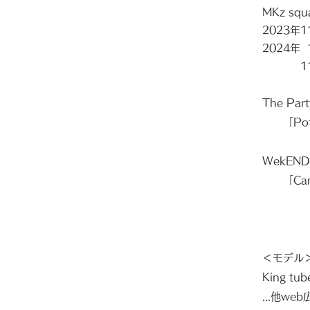
MKz squa
2023年1
2024年
11月「
The Pa
「Potl
WekEND 
「Came
＜モデル
King t
...他we