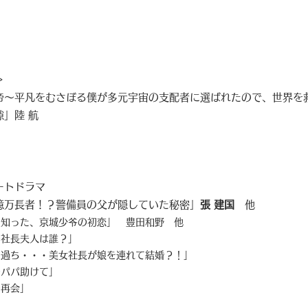
】
＞
帝～平凡をむさぼる僕が多元宇宙の支配者に選ばれたので、世界を
隙」陸 航
ートドラマ
億万長者！？警備員の父が隠していた秘密」
張 建国
他
知った、京城少爷の初恋」 豊田和野 他
社長夫人は誰？」
の過ち・・・美女社長が娘を連れて結婚？！」
パパ助けて」
の再会」