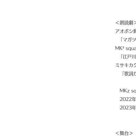
＜朗読劇
アオボシ
「マガツ
MK² sq
「江戸川
ミサキカ
「歌詞か
MKz sq
2022
2023
＜舞台＞