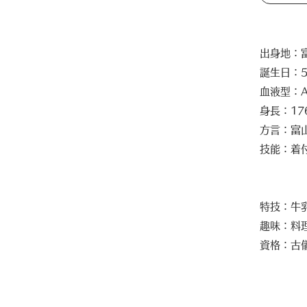
出身地：
誕生日：5
血液型：
身長：17
方言：富
​技能：着
特技：牛
趣味：料
資格：古