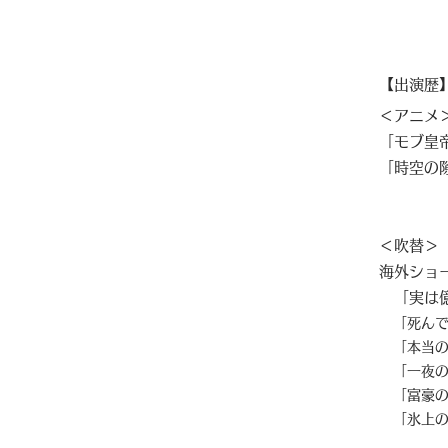
【出演歴
＜アニメ
「モブ皇
「時空の
＜吹替＞
海外ショ
​「実は
「死んで
「本当の
​ 「一夜
「富豪の
​ 「氷上