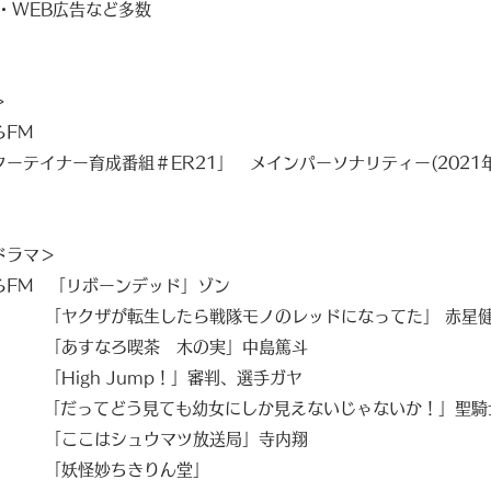
VP・WEB広告など多数
＞
らFM
ーテイナー育成番組＃ER21」 メインパーソナリティー(2021
ドラマ＞
らFM 「リボーンデッド」ゾン
が転生したら戦隊モノのレッドになってた」 赤星健吾
なろ喫茶 木の実」中島篤斗
igh Jump！」審判、選手ガヤ
「だってどう見ても幼女にしか見えないじゃないか！」聖騎
はシュウマツ放送局」寺内翔
怪妙ちきりん堂」