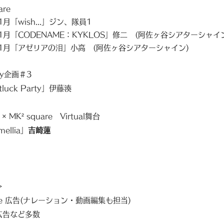
re​
1月「wish...」ジン、隊員1
 1月「CODENAME：KYKLOS」修二 (阿佐ヶ谷シアターシャイ
アゼリアの泪」小高 (阿佐ヶ谷シアターシャイン)
rty企画＃3
uck Party」伊藤湊
× MK² square Virtual舞台
llia」
吉崎蓮
＞
ube 広告​(ナレーション・動画編集も担当)
b広告など多数