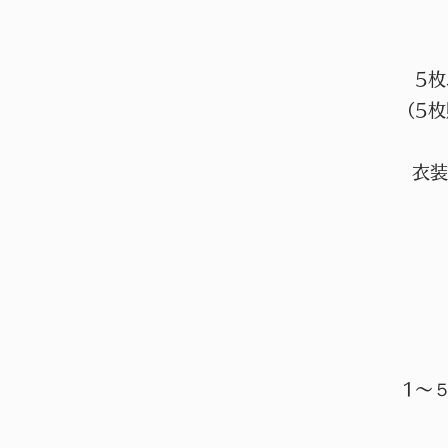
5
（5
衣装
1〜５