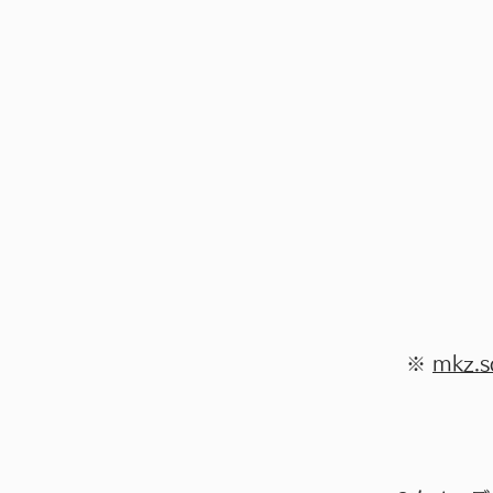
※
mkz.s