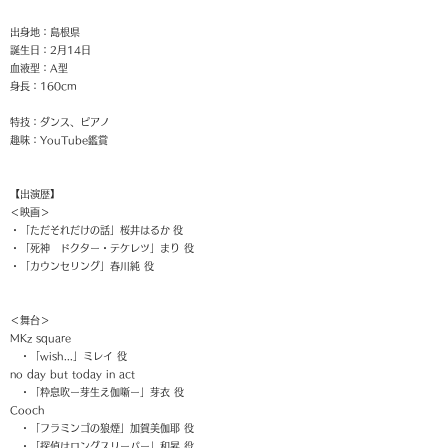
出身地：島根県
誕生日：
2月14日
血液型：A型
身長：160cm
特技：ダンス、ピアノ
趣味：YouTube鑑賞
​【出演歴】
＜映画＞
・「ただそれだけの話」桜井はるか
役
・「死神 ドクター・テケレツ」まり 役
・「カウンセリング」春川純 役
＜舞台＞
MKz square
・「wish...」ミレイ 役
no day but today in act
・「粋息吹ー芽生え伽噺ー」芽衣 役
Cooch
・「フラミンゴの狼煙」加賀美伽耶 役
・「探偵はロングスリーパー」和昇 役