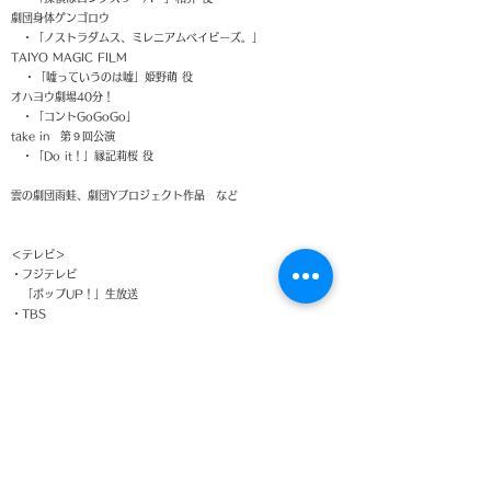
劇団身体ゲンゴロウ
・「ノストラダムス、ミレニアムベイビーズ。」
TAIYO MAGIC FILM
・「嘘っていうのは嘘」姫野萌 役
オハヨウ劇場40分！
・「コントGoGoGo」
take in 第９回公演
・「Do it！」縁記莉桜 役
雲の劇団雨蛙、劇団Yプロジェクト作品 など
＜テレビ＞
・フジテレビ
「ポップUP！」生放送
・TBS
「明日、私は誰かのカノジョ Season2」
「スイートモラトリアム」
・千葉テレビ
「キャストウォッチ」MCアシスタント
＜WEB＞
・ホラーチャンネル