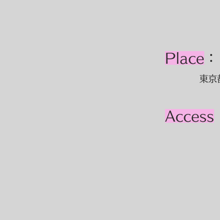
Place
東京
Access