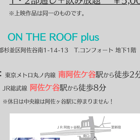
1・2部通し＋飲み放題 ￥5,0
※上映作品は同一のものです。
：
ON THE ROOF plus
都杉並区阿佐谷南1-14-13 T.コンフォート 地下1階
：
南阿佐ケ谷
駅
徒歩2
東京メトロ丸ノ内線
から
阿佐ケ谷
駅
徒歩8分
JR総武線
から
※休日は中央線は阿佐ヶ谷駅に停まりません！