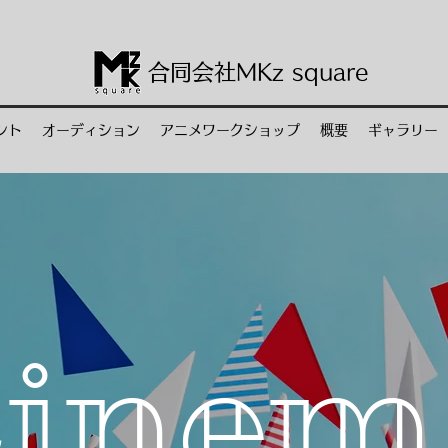
合同会社M
Kz
square
ント
オーディション
アニメワークショップ
概要
ギャラリー
ine