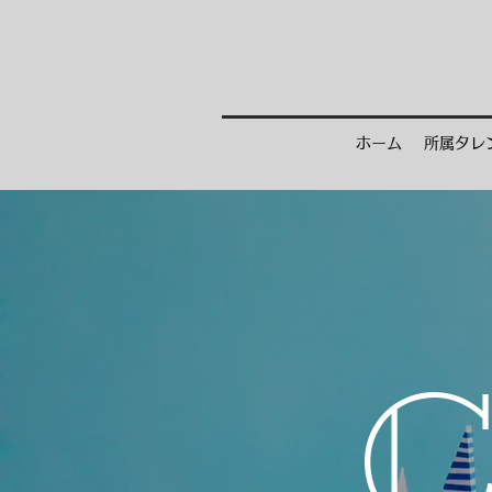
ホーム
所属タレ
C