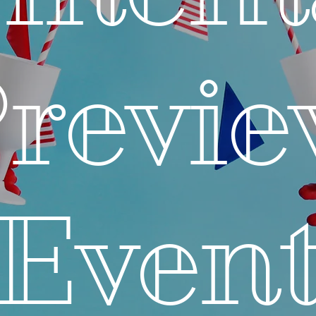
revi
​Even