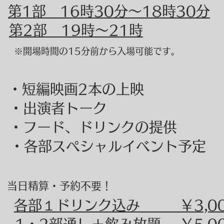
：
第1部 16時30分～18時30分
第2部 19時～21時
※開場時間の15分前から入場可能です。
 ・短編映画2本の上映
演者トーク
ード、ドリンクの提供
部スペシャルイベント予定
：
当日精算・予約不要！
各部１ドリンク込み ￥3,00